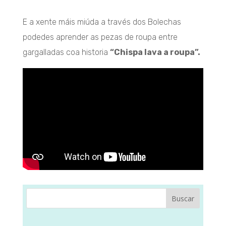
E a xente máis miúda a través dos Bolechas
podedes aprender as pezas de roupa entre
gargalladas coa historia
“Chispa lava a roupa”.
Buscar