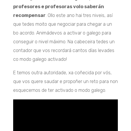
profesores e profesoras volo saberán
recompensar
. Ollo este ano hai tres niveis, así
que tedes moito que negociar para chegar a un
bo acordo. Animádevos a activar o galego para
conseguir o nivel máximo. Na cabeceira tedes un
contador que vos recordará cantos días levades
co modo galego activado!
E temos outra autoridade, xa coñecida por vós,
que vos quere saudar e propoñer un reto para non
esquecernos de ter activado o modo galego.