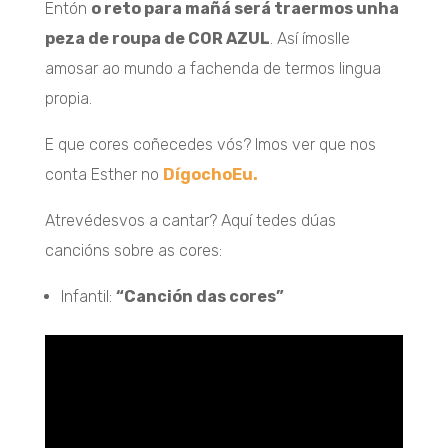
Entón
o reto para mañá será traermos unha
peza de roupa de COR AZUL
. Así ímoslle
amosar ao mundo a fachenda de termos lingua
propia.
E que cores coñecedes vós? Imos ver que nos
conta Esther no
DígochoEu.
Atrevédesvos a cantar? Aquí tedes dúas
cancións sobre as cores:
Infantil:
“Canción das cores”