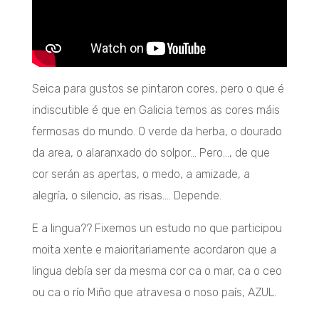
Seica para gustos se pintaron cores, pero o que é
indiscutible é que en Galicia temos as cores máis
fermosas do mundo. O verde da herba, o dourado
da area, o alaranxado do solpor… Pero…, de que
cor serán as apertas, o medo, a amizade, a
alegría, o silencio, as risas…. Depende.
E a lingua?? Fixemos un estudo no que participou
moita xente e maioritariamente acordaron que a
lingua debía ser da mesma cor ca o mar, ca o ceo
ou ca o río Miño que atravesa o noso país, AZUL.