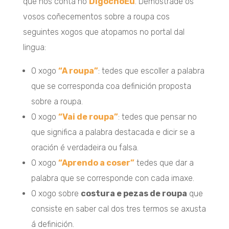
que nos conta no
DígochoEu
. Demostrade os
vosos coñecementos sobre a roupa cos
seguintes xogos que atopamos no portal dal
lingua:
O xogo
“A roupa”
: tedes que escoller a palabra
que se corresponda coa definición proposta
sobre a roupa.
O xogo
“Vai de roupa”
: tedes que pensar no
que significa a palabra destacada e dicir se a
oración é verdadeira ou falsa.
O xogo
“Aprendo a coser”
tedes que dar a
palabra que se corresponde con cada imaxe.
O xogo sobre
costura e pezas de roupa
que
consiste en saber cal dos tres termos se axusta
á definición.